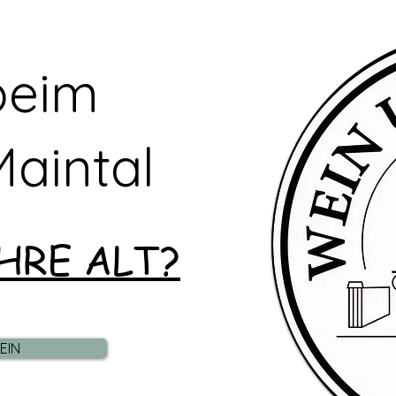
beim
aintal
HRE ALT?
EIN