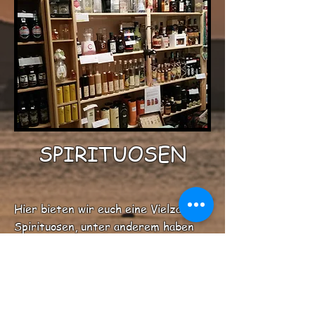
SPIRITUOSEN
Hier bieten wir euch eine Vielzahl an
Spirituosen, unter anderem haben
wir
Grappa
Tequila
Liköre (Sahne, Whisky, Irish Cream,