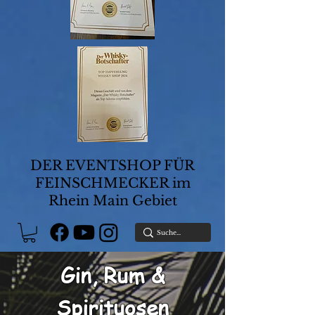
DER EVENTSHOP FÜR
FEINSCHMECKER im
Rhein Main Gebiet
Gin, Rum &
Spirituosen