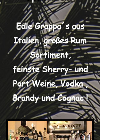
Edle Grappa´s aus
Italien, großes Rum
Sortiment,
feinste Sherry- und
Port Weine, Vodka ,
Brandy und Cognac !