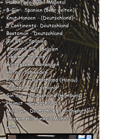
Hühnerberg Gin - Maintal
B-Gin - Spanien (sehr selten)
Knut Hansen - (Deutschland)
5 Continents- Deutschland
Bootsman - Deutschland
Gin Eva - Spanien
Amuerte Gin - Belgien
Sikkim - Spanien
Barreksen - Norwegen
Hernö- Schweden
Francois- Deutschland (Hanau)
V-Sinne- Deutschland
Gin Sul - Deutschland (Hamburg)
Heimat - Deutschland
Main Gin- Deutschland ( Frankfurt)
Chicken Hill dunkel (Maintal)
uvm.