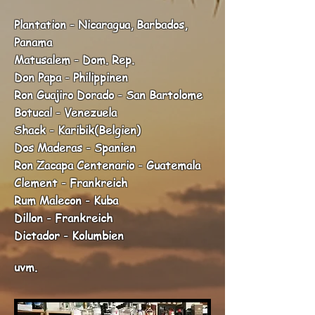
Plantation - Nicaragua, Barbados,
Panama
Matusalem - Dom. Rep.
Don Papa - Philippinen
Ron Guajiro Dorado - San Bartolome
Botucal - Venezuela
Shack - Karibik(Belgien)
Dos Maderas - Spanien
Ron Zacapa Centenario - Guatemala
Clement - Frankreich
Rum Malecon - Kuba
Dillon - Frankreich
Dictador - Kolumbien
uvm.