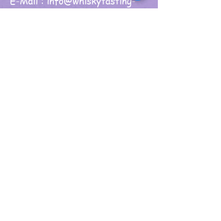
E-Mail :
info@whiskytasting-
4you.de
ADRESSE:
SCHULSTRAßE 16, 63477 MAINTAL -
WACHENBUCHEN
KONTAKT:
T - 06181/9669077 M - 0151/28286856
info@whiskytasting-4you.de
IMPRESSUM