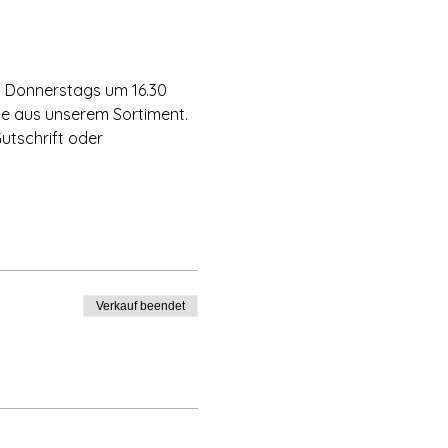
  Donnerstags um 16.30 
kte aus unserem Sortiment. 
utschrift oder 
Verkauf beendet