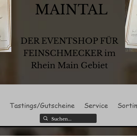
MAINTAL
DER EVENTSHOP FÜR
FEINSCHMECKER im
Rhein Main Gebiet
l
Tastings/Gutscheine
Service
Sorti