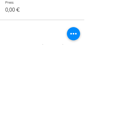
Preis
0,00 €
Diese Veranstaltung teilen
ADRESSE:
SCHULSTRAßE 16, 63477 MAINTAL -
WACHENBUCHEN