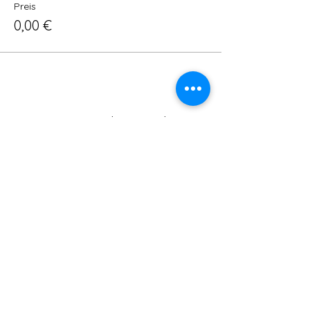
Preis
0,00 €
Diese Veranstaltung teilen
ADRESSE:
SCHULSTRAßE 16, 63477 MAINTAL -
WACHENBUCHEN