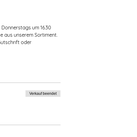
  Donnerstags um 16.30 
kte aus unserem Sortiment. 
utschrift oder 
Verkauf beendet