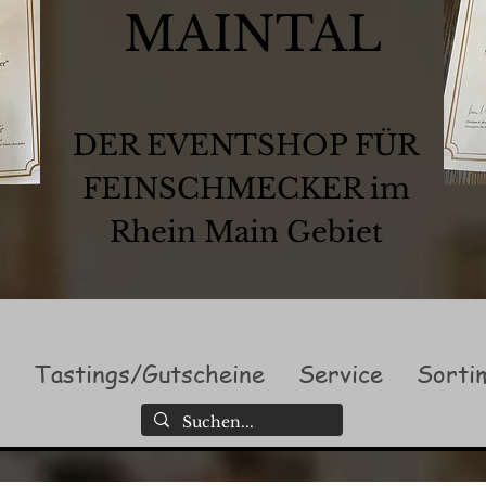
MAINTAL
DER EVENTSHOP FÜR
FEINSCHMECKER im
Rhein Main Gebiet
l
Tastings/Gutscheine
Service
Sorti