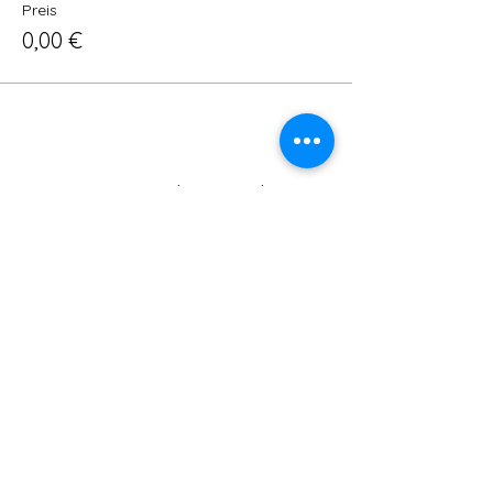
Preis
0,00 €
Diese Veranstaltung teilen
ADRESSE:
SCHULSTRAßE 16, 63477 MAINTAL -
WACHENBUCHEN