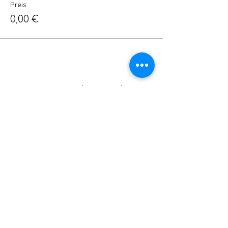
Preis
0,00 €
Diese Veranstaltung teilen
ADRESSE:
SCHULSTRAßE 16, 63477 MAINTAL -
WACHENBUCHEN