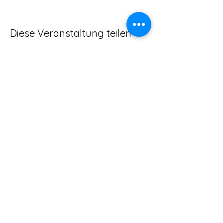
Diese Veranstaltung teilen
ADRESSE:
SCHULSTRAßE 16, 63477 MAINTAL -
WACHENBUCHEN
KONTAKT:
T - 06181/9669077 M - 0151/28286856
info@whiskytasting-4you.de