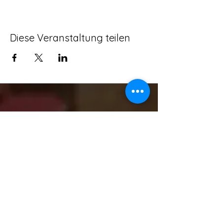
Diese Veranstaltung teilen
ADRESSE:
SCHULSTRAßE 16, 63477 MAINTAL -
WACHENBUCHEN
KONTAKT:
T - 06181/9669077 M - 0151/28286856
info@whiskytasting-4you.de