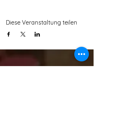
Diese Veranstaltung teilen
ADRESSE:
SCHULSTRAßE 16, 63477 MAINTAL -
WACHENBUCHEN
KONTAKT:
T - 06181/9669077 M - 0151/28286856
info@whiskytasting-4you.de