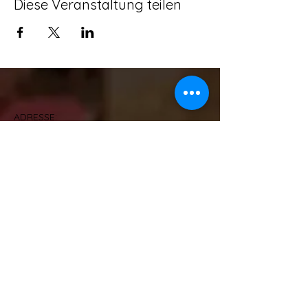
Diese Veranstaltung teilen
ADRESSE:
SCHULSTRAßE 16, 63477 MAINTAL -
WACHENBUCHEN
KONTAKT:
T - 06181/9669077 M - 0151/28286856
info@whiskytasting-4you.de
IMPRESSUM