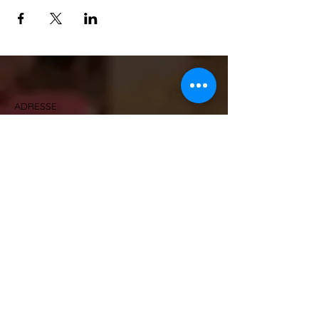
ADRESSE:
SCHULSTRAßE 16, 63477 MAINTAL -
WACHENBUCHEN
KONTAKT:
T - 06181/9669077 M - 0151/28286856
info@whiskytasting-4you.de
IMPRESSUM