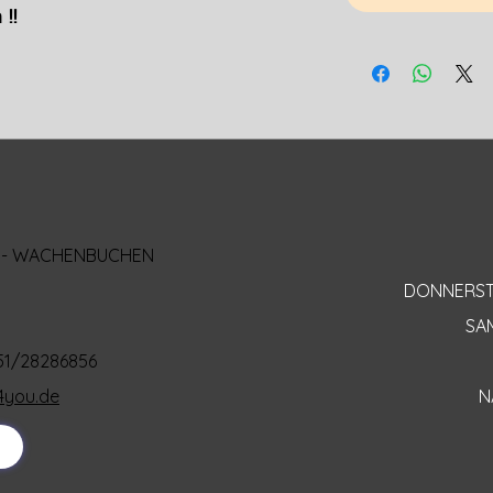
!!
AL - WACHENBUCHEN
DONNERSTAG
SAM
151/28286856
4you.de
N