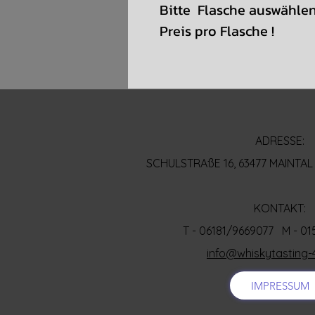
Bitte Flasche auswählen 
Preis pro Flasche !
ADRESSE:
SCHULSTRAßE 16, 63477 MAINT
KONTAKT:
T - 06181/9669077 M - 0
info@whiskytasting-
IMPRESSUM