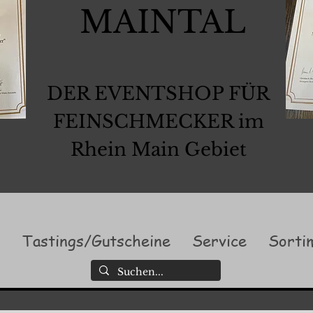
MAINTAL
DER EVENTSHOP FÜR
FEINSCHMECKER im
Rhein Main Gebiet
l
Tastings/Gutscheine
Service
Sorti