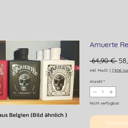
Amuerte Re
Sta
 64,90 € 
58
inkl. MwSt.
|
7,90€ na
Anzahl
*
Nicht verfügbar
us Belgien (Bild ähnlich )
Benachric