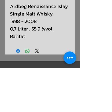
Ardbeg Renaissance Islay
Single Malt Whisky
1998 - 2008
0,7 Liter , 55,9 %vol.
Rarität
ADRESSE:
SCHULSTRAßE 16, 63477 MAINTAL -
WACHENBUCHEN
KONTAKT:
T - 06181/9669077 M - 0151/28286856