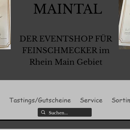
MAINTAL
DER EVENTSHOP FÜR
FEINSCHMECKER im
Rhein Main Gebiet
l
Tastings/Gutscheine
Service
Sorti