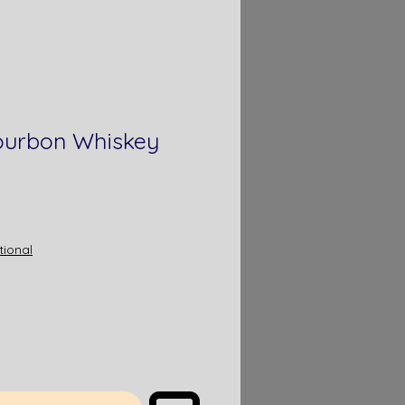
ourbon Whiskey
is
tional