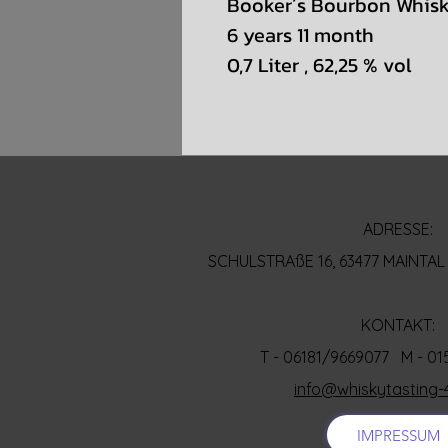
Booker´s Bourbon Whis
6 years 11 month
0,7 Liter , 62,25 % vol
ADRESSE:
SCHULSTRAßE 16, 63477 MAINT
KONTAKT:
T - 06181/9669077 M - 0
info@whiskytasting-
IMPRESSUM