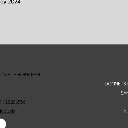
key 2024
AL - WACHENBUCHEN
DONNERSTAG
SAM
151/28286856
4you.de
N