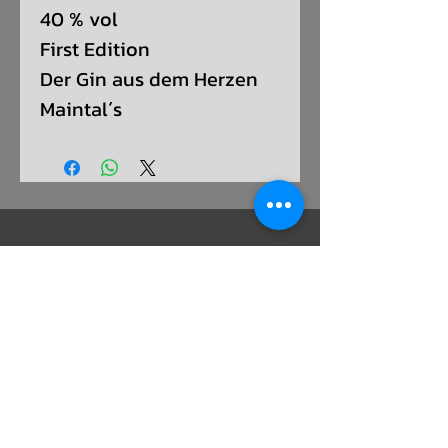
40 % vol
First Edition
Der Gin aus dem Herzen
Maintal´s
ADRESSE:
SCHULSTRAßE 16, 63477 MAINTAL -
WACHENBUCHEN
KONTAKT:
T - 06181/9669077 M - 0151/28286856
info@whiskytasting-4you.de