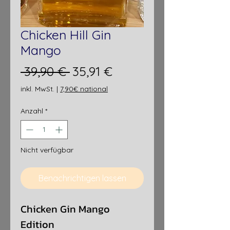
Chicken Hill Gin
Mango
Standardpreis
Sale-
 39,90 € 
35,91 €
Preis
inkl. MwSt.
|
7,90€ national
Anzahl
*
Nicht verfügbar
Benachrichtigen lassen
Chicken Gin Mango
Edition