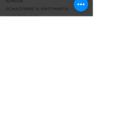
ADRESSE:
SCHULSTRAßE 16, 63477 MAINTAL -
WACHENBUCHEN
KONTAKT:
T - 06181/9669077 M - 0151/28286856
info@whiskytasting-4you.de
IMPRESSUM
© 2021 by Wein und Whisky Shop Maintal