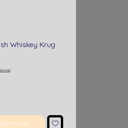
ish Whiskey Krug
s
tional
htigen lassen