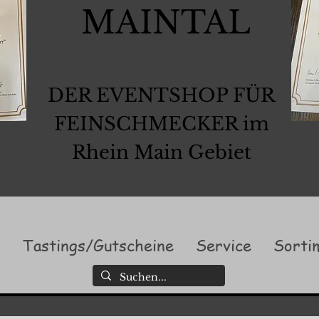
MAINTAL
DER EVENTSHOP FÜR
FEINSCHMECKER im
Rhein Main Gebiet
l
Tastings/Gutscheine
Service
Sorti