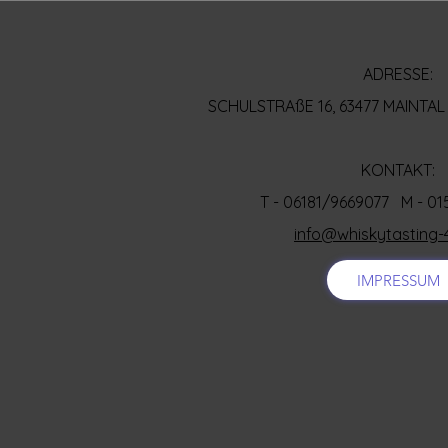
ADRESSE:
SCHULSTRAßE 16, 63477 MAINT
KONTAKT:
T - 06181/9669077 M - 0
info@whiskytasting-
IMPRESSUM