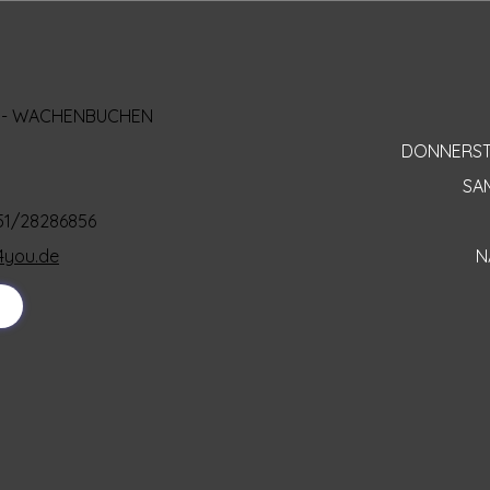
AL - WACHENBUCHEN
DONNERSTAG
SAM
151/28286856
4you.de
N