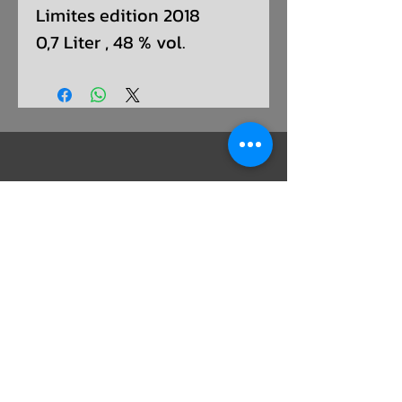
Limites edition 2018
0,7 Liter , 48 % vol.
ADRESSE:
SCHULSTRAßE 16, 63477 MAINTAL -
WACHENBUCHEN
KONTAKT:
T - 06181/9669077 M - 0151/28286856
info@whiskytasting-4you.de