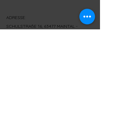
ADRESSE:
SCHULSTRAßE 16, 63477 MAINTAL -
WACHENBUCHEN
KONTAKT:
T - 06181/9669077 M - 0151/28286856
info@whiskytasting-4you.de
IMPRESSUM
© 2021 by Wein und Whisky Shop Maintal