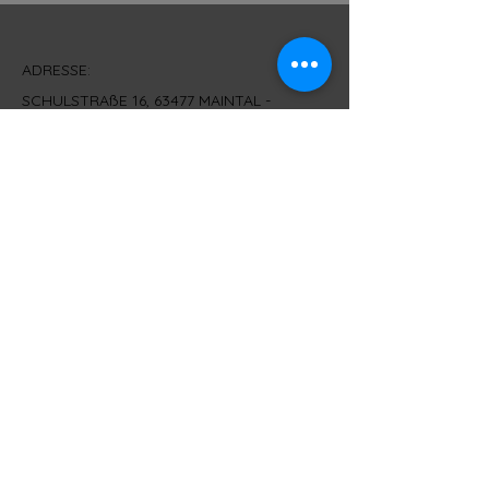
ADRESSE:
SCHULSTRAßE 16, 63477 MAINTAL -
WACHENBUCHEN
KONTAKT:
T - 06181/9669077 M - 0151/28286856
info@whiskytasting-4you.de
IMPRESSUM
© 2021 by Wein und Whisky Shop Maintal